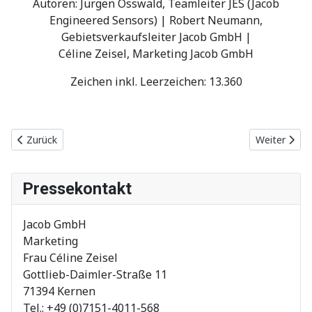
Autoren: Jürgen Osswald, Teamleiter JES (Jacob
Engineered Sensors) | Robert Neumann,
Gebietsverkaufsleiter Jacob GmbH |
Céline Zeisel, Marketing Jacob GmbH
Zeichen inkl. Leerzeichen: 13.360
Vorheriger Beitrag: 2020
Nächster Be
Zurück
Weiter
Pressekontakt
Jacob GmbH
Marketing
Frau Céline Zeisel
Gottlieb-Daimler-Straße 11
71394 Kernen
Tel.: +49 (0)7151-4011-568