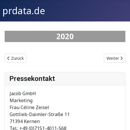
prdata.de
2020
Vorheriger Beitrag: Mit Umweltsimulationen an die Weltspitze
Nächster Bei
Zurück
Weiter
Pressekontakt
Jacob GmbH
Marketing
Frau Céline Zeisel
Gottlieb-Daimler-Straße 11
71394 Kernen
Tel.: +49 (0)7151-4011-568